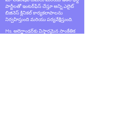
పార్టీలతో ఇంటర్‌ఫేస్ చేస్తూ అన్ని ఎలైట్
బిజినెస్ క్లినికల్ కార్యకలాపాలను
నిర్వహిస్తుంది మరియు పర్యవేక్షిస్తుంది.
Ms. అలెగ్జాండర్‌కు విస్తారమైన సాంకేతిక
మరియు వ్యాపార అనుభవం ఉంది
మరియు ఎలైట్ యొక్క మొత్తం ఆరోగ్యం
మరియు నిర్వహణకు బాధ్యత
వహిస్తుంది, తద్వారా ఇది మా
కమ్యూనిటీలలోని వారికి సజావుగా
సేవలు అందించడం కొనసాగించగలదు.