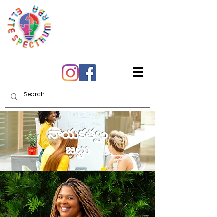
మీరు విశ్వసించగల
నాణ్యమైన సంరక్షణ
నాయకత్వం
జట్టు