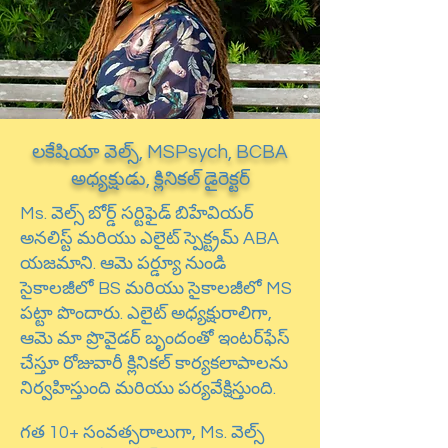
లకేషియా వెల్స్, MSPsych, BCBA
అధ్యక్షుడు, క్లినికల్ డైరెక్టర్
Ms. వెల్స్ బోర్డ్ సర్టిఫైడ్ బిహేవియర్
అనలిస్ట్ మరియు ఎలైట్ స్పెక్ట్రమ్ ABA
యజమాని. ఆమె పర్డ్యూ నుండి
సైకాలజీలో BS మరియు సైకాలజీలో MS
పట్టా పొందారు. ఎలైట్ అధ్యక్షురాలిగా,
ఆమె మా ప్రొవైడర్ బృందంతో ఇంటర్‌ఫేస్
చేస్తూ రోజువారీ క్లినికల్ కార్యకలాపాలను
నిర్వహిస్తుంది మరియు పర్యవేక్షిస్తుంది.
గత 10+ సంవత్సరాలుగా, Ms. వెల్స్