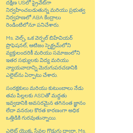
దక్షిణ USలో ప్రైవేట్‌గా
నిర్వహించబడుతున్న మరియు ప్రభుత్వ
నిర్వహణలో ABA కేంద్రాలు
రెండింటిలోనూ పనిచేశారు.
Ms. వెల్స్, ఒక వెర్బల్ బిహేవియర్
ప్రొఫెషనల్, ఆటిజం స్పెక్ట్రమ్‌లోని
వ్యక్తులందరికీ మరియు సమాజంలోని
ఇతర సభ్యులకు విద్య మరియు
న్యాయవాదాన్ని మెరుగుపరచడానికి
ఎలైట్‌ను ఏర్పాటు చేశారు.
సంరక్షకులు మరియు కుటుంబాలు నేడు
తమ పిల్లలకు ASDతో మద్దతు
ఇవ్వడానికి అవసరమైన తగినంత జ్ఞానం
లేదా వనరుల కొరత కారణంగా అధిక
ఒత్తిడికి గురవుతున్నాయి.
ఎలైట్ యొక్క సేవల గొడుగు ద్వారా, Ms.