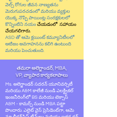
వెల్స్
రోగుల జీవన నాణ్యతను
మెరుగుపరచడంలో మరియు వ్యక్తుల
యొక్క నొప్పి పాయింట్ల సంరక్షకులలో
కొన్నింటిని నయం
చేయడంలో సహాయం
చేయగలిగారు.
ASD తో ఆమె క్లయింట్ కమ్యూనిటీలలో
ఆటిజం అవగాహనను కలిగి ఉంటుంది
మరియు పెంచుతుంది.
తమరా అలెగ్జాండర్, MBA,
VP, వ్యాపార కార్యకలాపాలు
Ms. అలెగ్జాండర్ సదరన్ యూనివర్సిటీ
మరియు A&M కాలేజీ నుండి ఎలక్ట్రికల్
ఇంజనీరింగ్‌లో BS మరియు టెక్సాస్
A&M - కామర్స్ నుండి MBA పట్టా
పొందారు. ఎలైట్ వైస్ ప్రెసిడెంట్‌గా, ఆమె
మా లీడర్‌షిప్ టీమ్‌లు మరియు ఇతర థర్డ్