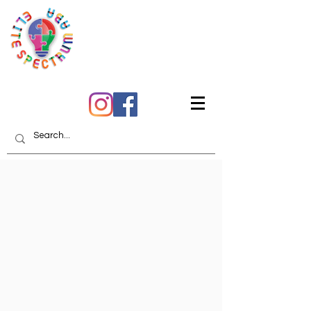
Itọju Didara O Le
Gbẹkẹle