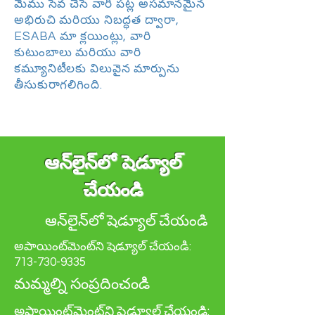
మేము సేవ చేసే వారి పట్ల అసమానమైన
అభిరుచి మరియు నిబద్ధత ద్వారా,
ESABA మా క్లయింట్లు, వారి
కుటుంబాలు మరియు వారి
కమ్యూనిటీలకు విలువైన మార్పును
తీసుకురాగలిగింది.
ఆన్‌లైన్‌లో షెడ్యూల్
చేయండి
ఆన్‌లైన్‌లో షెడ్యూల్
చేయండి ​
అపాయింట్‌మెంట్‌ని షెడ్యూల్ చేయండి:
713-730-9335
మమ్మల్ని సంప్రదించండి
అపాయింట్‌మెంట్‌ని షెడ్యూల్ చేయండి: