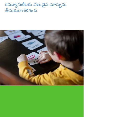
కమ్యూనిటీలకు విలువైన మార్పును
తీసుకురాగలిగింది.