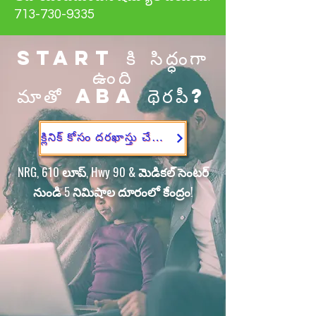
713-730-9335
START కి సిద్ధంగా
ఉంది
మాతో ABA థెరపీ?
క్లినిక్ కోసం దరఖాస్తు చేసుకోండి
NRG, 610 లూప్, Hwy 90 & మెడికల్ సెంటర్
నుండి 5 నిమిషాల దూరంలో కేంద్రం!