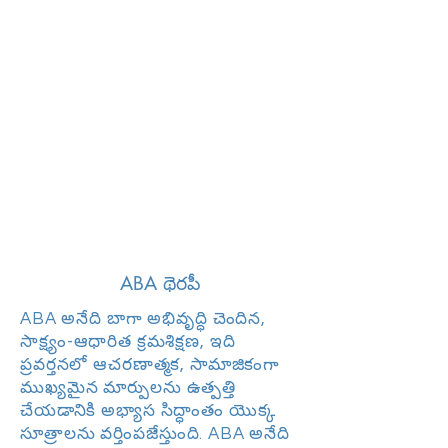
ABA థెరపీ
ABA అనేది బాగా అభివృద్ధి చెందిన,
సాక్ష్యం-ఆధారిత క్రమశిక్షణ, ఇది
ప్రవర్తనలో ఆచరణాత్మక, సామాజికంగా
ముఖ్యమైన మార్పులను ఉత్పత్తి
చేయడానికి అభ్యాస సిద్ధాంతం యొక్క
సూత్రాలను వర్తింపజేస్తుంది. ABA అనేది