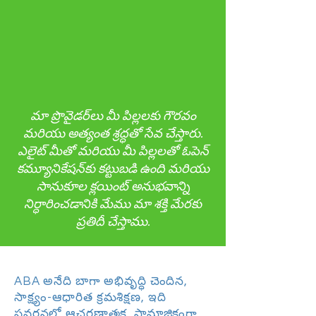
మా ప్రొవైడర్‌లు మీ పిల్లలకు గౌరవం
మరియు అత్యంత శ్రద్ధతో సేవ చేస్తారు.
ఎలైట్ మీతో మరియు మీ పిల్లలతో ఓపెన్
కమ్యూనికేషన్‌కు కట్టుబడి ఉంది మరియు
సానుకూల క్లయింట్ అనుభవాన్ని
నిర్ధారించడానికి మేము మా శక్తి మేరకు
ప్రతిదీ చేస్తాము.
ABA అనేది బాగా అభివృద్ధి చెందిన,
సాక్ష్యం-ఆధారిత క్రమశిక్షణ, ఇది
ప్రవర్తనలో ఆచరణాత్మక, సామాజికంగా