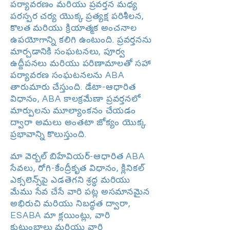
పర్యావరణం మరియు ప్రవర్తన మధ్య
పరస్పర చర్య యొక్క ప్రత్యక్ష పరిశీలన,
కొలత మరియు క్రియాత్మక అంచనాల
ఉపయోగాన్ని కలిగి ఉంటుంది. ప్రవర్తనను
మార్చడానికి సంఘటనలు, పూర్వ
ఉద్దీపనలు మరియు పరిణామాలతో సహా
పర్యావరణ సంఘటనలను ABA
తారుమారు చేస్తుంది. డేటా-ఆధారిత
విధానం, ABA కాలక్రమేణా ప్రవర్తనలో
మార్పులను మూల్యాంకనం చేయడం
ద్వారా అమలు అంతటా జోక్యం యొక్క
ప్రభావాన్ని కొలుస్తుంది.
మా వెర్బల్ బిహేవియర్-ఆధారిత ABA
సేవలు, రోగి-కేంద్రీకృత విధానం, క్లినికల్
ఎక్సలెన్స్‌పై ఎడతెగని శ్రద్ధ మరియు
మేము సేవ చేసే వారి పట్ల అసమానమైన
అభిరుచి మరియు నిబద్ధత ద్వారా,
ESABA మా క్లయింట్లు, వారి
కుటుంబాలు మరియు వారి