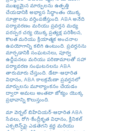
ముఖ్యమైన మార్పులను ఉత్పత్తి
చేయడానికి అభ్యాస సిద్ధాంతం యొక్క
సూత్రాలను వర్తింపజేస్తుంది. ABA అనేది
పర్యావరణం మరియు ప్రవర్తన మధ్య
పరస్పర చర్య యొక్క ప్రత్యక్ష పరిశీలన,
కొలత మరియు క్రియాత్మక అంచనాల
ఉపయోగాన్ని కలిగి ఉంటుంది. ప్రవర్తనను
మార్చడానికి సంఘటనలు, పూర్వ
ఉద్దీపనలు మరియు పరిణామాలతో సహా
పర్యావరణ సంఘటనలను ABA
తారుమారు చేస్తుంది. డేటా-ఆధారిత
విధానం, ABA కాలక్రమేణా ప్రవర్తనలో
మార్పులను మూల్యాంకనం చేయడం
ద్వారా అమలు అంతటా జోక్యం యొక్క
ప్రభావాన్ని కొలుస్తుంది.
మా వెర్బల్ బిహేవియర్-ఆధారిత ABA
సేవలు, రోగి-కేంద్రీకృత విధానం, క్లినికల్
ఎక్సలెన్స్‌పై ఎడతెగని శ్రద్ధ మరియు