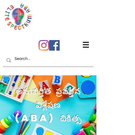
మీరు విశ్వసించగల
నాణ్యమైన సంరక్షణ
అనువర్తిత ప్రవర్తన
విశ్లేషణ
(ABA) చికిత్స